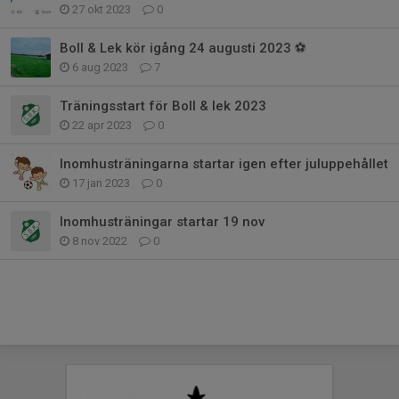
27 okt 2023
0
Boll & Lek kör igång 24 augusti 2023 ⚽️
6 aug 2023
7
Träningsstart för Boll & lek 2023
22 apr 2023
0
Inomhusträningarna startar igen efter juluppehållet
17 jan 2023
0
Inomhusträningar startar 19 nov
8 nov 2022
0