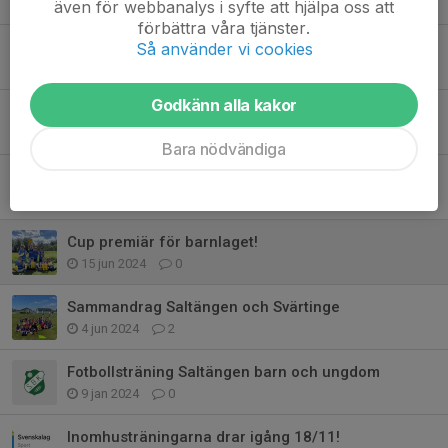
14 dec 2025
2
även för webbanalys i syfte att hjälpa oss att
förbättra våra tjänster.
Träningskitet är här!
Så använder vi cookies
8 aug 2025
7
Godkänn alla kakor
Barnlagets träningar drar igång 22 augusti!
7 aug 2024
0
Bara nödvändiga
Sommarlov
20 jun 2024
0
Cup premiär för barnlaget!
15 jun 2024
0
Sammandrag Saltängen och Svärtinge
4 jun 2024
2
Fotbollsträning Saltängen barn och ungdom
9 jan 2024
0
Inomhusträningarna drar igång 18/11!