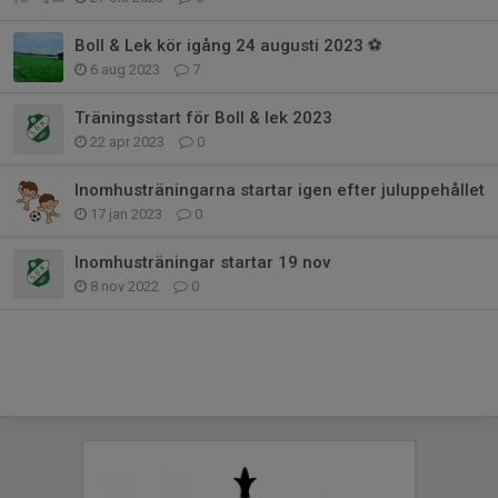
Boll & Lek kör igång 24 augusti 2023 ⚽️
6 aug 2023
7
Träningsstart för Boll & lek 2023
22 apr 2023
0
Inomhusträningarna startar igen efter juluppehållet
17 jan 2023
0
Inomhusträningar startar 19 nov
8 nov 2022
0