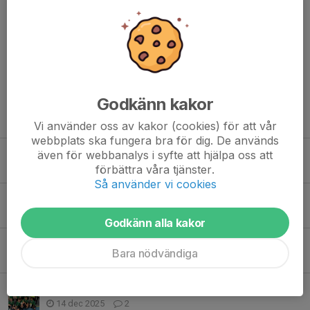
Linda Lambert
5 jun 2024
Supertrevlig dag med många glada barn och stolta
vuxna! Stort tack till ledarna som organiserade detta!
Viktor
5 jun 2024
Tack för fint arrangemang!
Godkänn kakor
Tidigare nyheter
Vi använder oss av kakor (cookies) för att vår
webbplats ska fungera bra för dig. De används
Genomförd Cup
även för webbanalys i syfte att hjälpa oss att
förbättra våra tjänster.
14 maj, 17:14
0
Så använder vi cookies
Planer för 17-18 laget, VIKTIG info till alla föräldrar!
28 apr, 22:45
1
Godkänn alla kakor
Ny träningsmatch mot Västra Husby & mer info
Bara nödvändiga
15 mar, 19:23
0
Träningsmatch mot Västra Husby
14 dec 2025
2