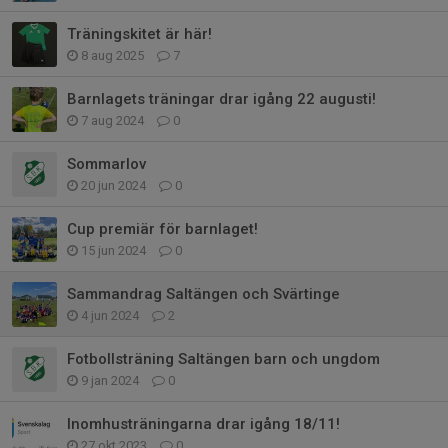
Träningskitet är här!
8 aug 2025
7
Barnlagets träningar drar igång 22 augusti!
7 aug 2024
0
Sommarlov
20 jun 2024
0
Cup premiär för barnlaget!
15 jun 2024
0
Sammandrag Saltängen och Svärtinge
4 jun 2024
2
Fotbollsträning Saltängen barn och ungdom
9 jan 2024
0
Inomhusträningarna drar igång 18/11!
27 okt 2023
0