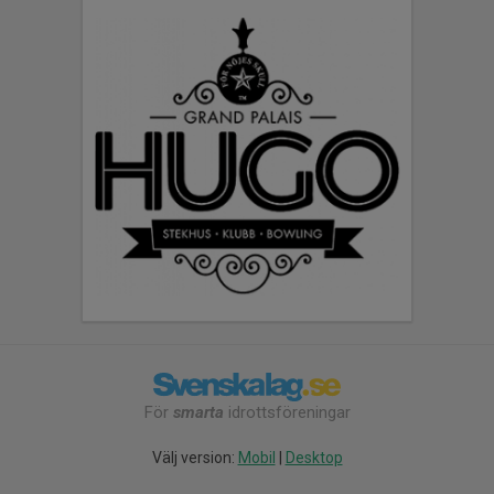
För
smarta
idrottsföreningar
Välj version:
Mobil
|
Desktop