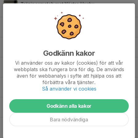
Träningsmatch mot Västra Husby
14 dec 2025
2
Träningskitet är här!
8 aug 2025
7
Barnlagets träningar drar igång 22 augusti!
7 aug 2024
0
Godkänn kakor
Vi använder oss av kakor (cookies) för att vår
Sommarlov
webbplats ska fungera bra för dig. De används
20 jun 2024
0
även för webbanalys i syfte att hjälpa oss att
förbättra våra tjänster.
Cup premiär för barnlaget!
Så använder vi cookies
15 jun 2024
0
Sammandrag Saltängen och Svärtinge
Godkänn alla kakor
4 jun 2024
2
Bara nödvändiga
Fotbollsträning Saltängen barn och ungdom
9 jan 2024
0