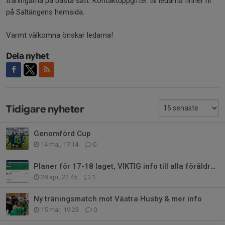
träningarna på bästa sätt. Kontaktuppgifter till ledarna finner ni
på Saltängens hemsida.
Varmt välkomna önskar ledarna!
Dela nyhet
Tidigare nyheter
Genomförd Cup
14 maj, 17:14
0
Planer för 17-18 laget, VIKTIG info till alla föräldrar!
28 apr, 22:45
1
Ny träningsmatch mot Västra Husby & mer info
15 mar, 19:23
0