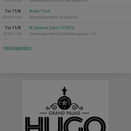
18:00-19:30
Svenskalag Arena (f d Saltängens IP)
Tis 11/8
Axels Tivoli
00:00-19:00
Svenskalag Arena, grusplanen
Tis 11/8
IK Sleipner Dam + P2016
18:00-19:30
Svenskalag Arena (Omklädningsrum 1+2)
Hela kalendern