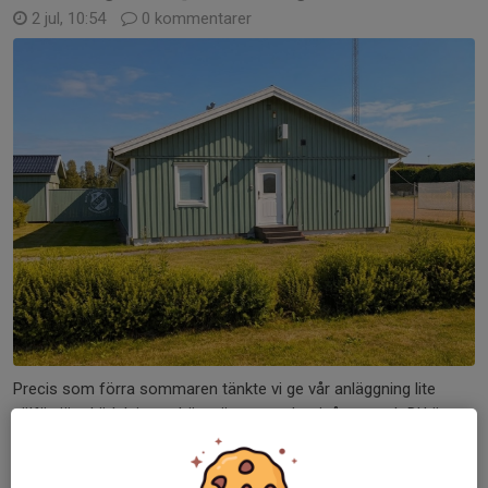
2 jul, 10:54
0 kommentarer
Precis som förra sommaren tänkte vi ge vår anläggning lite
välförtjänt kärlek innan höstsäsongen drar igång – och DU är
varmt välkommen att vara med!