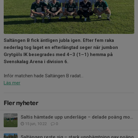
Saltängen B fick äntligen jubla igen. Efter fem raka
nederlag tog laget en efterlängtad seger när jumbon
Grytgöls IK besegrades med 4–3 (1–1) hemma på
Svenskalag Arena i division 6.
Inför matchen hade Saltängen B radat...
Läs mer
Fler nyheter
Saltis hämtade upp underläge – delade poäng mot Lindö B
15 jun, 10:22
0
Saltängen reste sig – stark upphämtning gav poäng