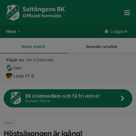
Saltängens BK
Officiell hemsida
Logga in
Hem
Nästa match
Senaste resultat
Pågår nu
- Div 5 Östra Herr
Herr
Lindö FF B
Bli stödmedlem och få fri entré!
Endast 300 kr
Herr
Höstsäsongen är igång!