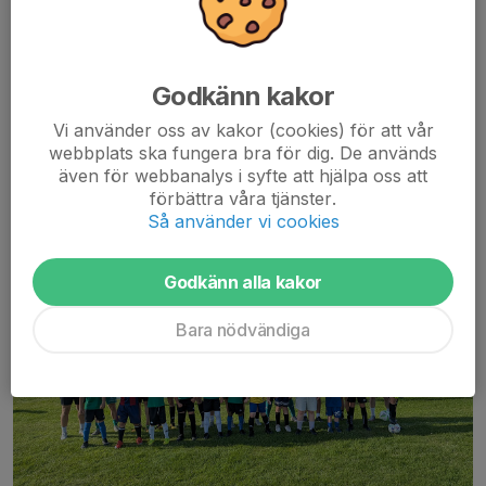
Vi är nere på anläggningen mellan 9-12 den 1/8 och på
schemat står att:
Läs mer
Godkänn kakor
Framtidens stjärnor mötte herrlaget
Vi använder oss av kakor (cookies) för att vår
webbplats ska fungera bra för dig. De används
18 jun, 08:45
1 kommentar
även för webbanalys i syfte att hjälpa oss att
förbättra våra tjänster.
Så använder vi cookies
Godkänn alla kakor
Bara nödvändiga