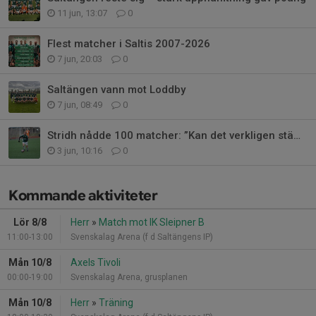
11 jun, 13:07
0
Flest matcher i Saltis 2007-2026
7 jun, 20:03
0
Saltängen vann mot Loddby
7 jun, 08:49
0
Stridh nådde 100 matcher: ”Kan det verkligen stämma?”
3 jun, 10:16
0
Kommande aktiviteter
Lör 8/8
Herr
»
Match mot IK Sleipner B
11:00-13:00
Svenskalag Arena (f d Saltängens IP)
Mån 10/8
Axels Tivoli
00:00-19:00
Svenskalag Arena, grusplanen
Mån 10/8
Herr
»
Träning