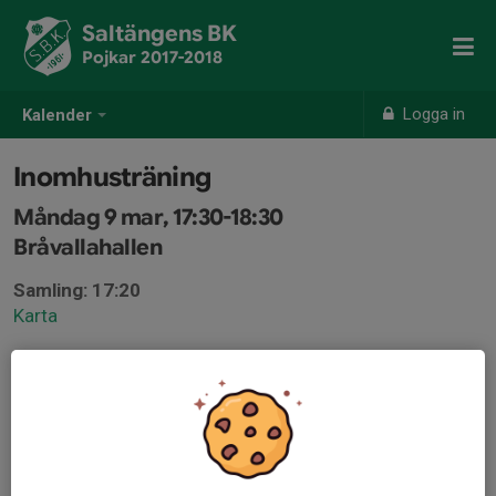
Saltängens BK
Pojkar 2017-2018
Logga in
Kalender
Inomhusträning
Måndag 9 mar, 17:30-18:30
Bråvallahallen
Samling: 17:20
Karta