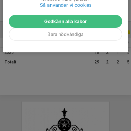
Så använder vi cookies
Godkänn alla kakor
ALLA SERIER
ALLA ÅR
Bara nödvändiga
2026
11
0
1
2
2025
18
2
1
3
Totalt
29
2
2
5