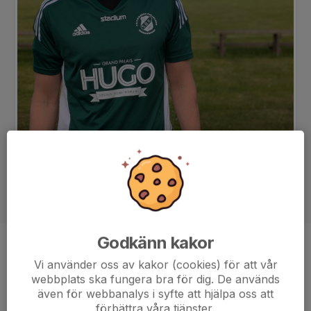
Godkänn kakor
Position
Mittfältare
Vi använder oss av kakor (cookies) för att vår
Ålder
38 år
webbplats ska fungera bra för dig. De används
även för webbanalys i syfte att hjälpa oss att
Tidigare klubbar
Säters IF, Åby IF
förbättra våra tjänster.