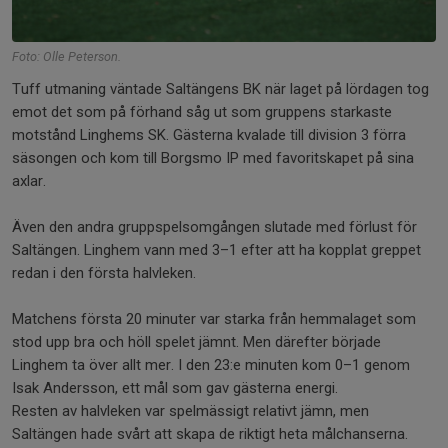
Foto: Olle Peterson.
Tuff utmaning väntade Saltängens BK när laget på lördagen tog
emot det som på förhand såg ut som gruppens starkaste
motstånd Linghems SK. Gästerna kvalade till division 3 förra
säsongen och kom till Borgsmo IP med favoritskapet på sina
axlar.
Även den andra gruppspelsomgången slutade med förlust för
Saltängen. Linghem vann med 3–1 efter att ha kopplat greppet
redan i den första halvleken.
Matchens första 20 minuter var starka från hemmalaget som
stod upp bra och höll spelet jämnt. Men därefter började
Linghem ta över allt mer. I den 23:e minuten kom 0–1 genom
Isak Andersson, ett mål som gav gästerna energi.
Resten av halvleken var spelmässigt relativt jämn, men
Saltängen hade svårt att skapa de riktigt heta målchanserna.