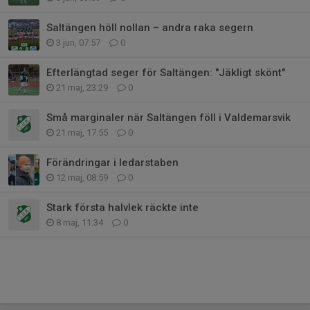
Saltängen höll nollan – andra raka segern
3 jun, 07:57
0
Efterlängtad seger för Saltängen: "Jäkligt skönt"
21 maj, 23:29
0
Små marginaler när Saltängen föll i Valdemarsvik
21 maj, 17:55
0
Förändringar i ledarstaben
12 maj, 08:59
0
Stark första halvlek räckte inte
8 maj, 11:34
0