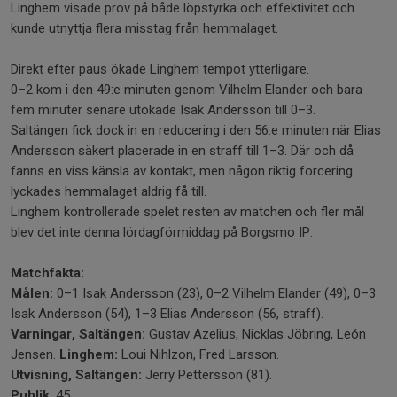
Linghem visade prov på både löpstyrka och effektivitet och
kunde utnyttja flera misstag från hemmalaget.
Direkt efter paus ökade Linghem tempot ytterligare.
0–2 kom i den 49:e minuten genom Vilhelm Elander och bara
fem minuter senare utökade Isak Andersson till 0–3.
Saltängen fick dock in en reducering i den 56:e minuten när Elias
Andersson säkert placerade in en straff till 1–3. Där och då
fanns en viss känsla av kontakt, men någon riktig forcering
lyckades hemmalaget aldrig få till.
Linghem kontrollerade spelet resten av matchen och fler mål
blev det inte denna lördagförmiddag på Borgsmo IP.
Matchfakta:
Målen:
0–1 Isak Andersson (23), 0–2 Vilhelm Elander (49), 0–3
Isak Andersson (54), 1–3 Elias Andersson (56, straff).
Varningar, Saltängen:
Gustav Azelius, Nicklas Jöbring, León
Jensen.
Linghem:
Loui Nihlzon, Fred Larsson.
Utvisning, Saltängen:
Jerry Pettersson (81).
Publik
: 45.