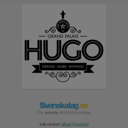
För
smarta
idrottsföreningar
Välj version:
Mobil
|
Desktop