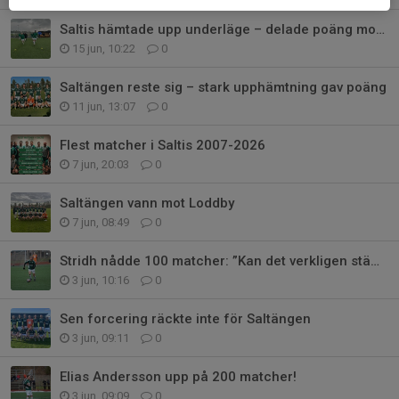
Saltis hämtade upp underläge – delade poäng mot Lindö B
15 jun, 10:22
0
Saltängen reste sig – stark upphämtning gav poäng
11 jun, 13:07
0
Flest matcher i Saltis 2007-2026
7 jun, 20:03
0
Saltängen vann mot Loddby
7 jun, 08:49
0
Stridh nådde 100 matcher: ”Kan det verkligen stämma?”
3 jun, 10:16
0
Sen forcering räckte inte för Saltängen
3 jun, 09:11
0
Elias Andersson upp på 200 matcher!
3 jun, 09:09
0