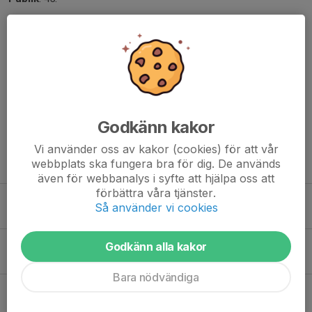
Andra resultat från gruppen:
Stjärnorps SK – Borensbergs IF FK 3–2
Väderstads IK – LiU AIF FK 5–5
Dela nyhet
Godkänn kakor
Vi använder oss av kakor (cookies) för att vår
webbplats ska fungera bra för dig. De används
Tidigare nyheter
även för webbanalys i syfte att hjälpa oss att
förbättra våra tjänster.
Höstsäsongen är igång!
Så använder vi cookies
Igår, 16:16
0
Förändring på tränarposten
Godkänn alla kakor
Igår, 15:46
0
Bara nödvändiga
Efter fem raka förluster – Saltängen B bröt mardrömssviten
18 jun, 08:00
0