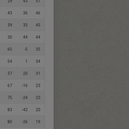
29
43
51
43
36
46
39
35
45
30
44
44
65
-5
35
54
1
34
37
20
31
67
-16
23
75
-24
23
83
-42
20
80
-26
19