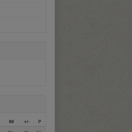
IM
+/-
P