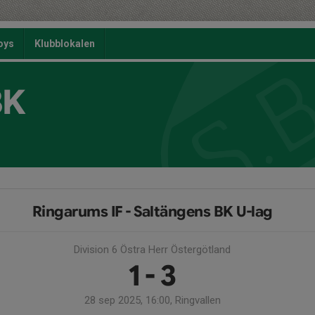
oys
Klubblokalen
BK
Ringarums IF - Saltängens BK U-lag
Division 6 Östra Herr Östergötland
1 - 3
28 sep 2025, 16:00, Ringvallen