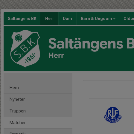
Saltängens BK
Herr
Dam
Barn & Ungdom
Oldb
Saltängens 
Herr
Hem
Nyheter
Truppen
Matcher