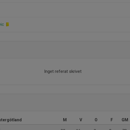
vic
Inget referat skrivet
Östergötland
M
V
O
F
GM