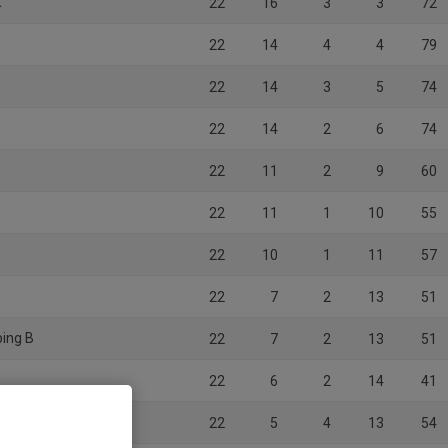
K
22
16
3
3
72
22
14
4
4
79
22
14
3
5
74
22
14
2
6
74
22
11
2
9
60
22
11
1
10
55
22
10
1
11
57
22
7
2
13
51
ping B
22
7
2
13
51
22
6
2
14
41
22
5
4
13
54