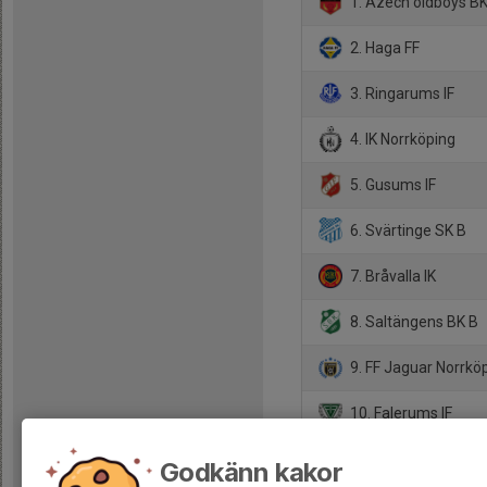
1. Azech oldboys B
2. Haga FF
3. Ringarums IF
4. IK Norrköping
5. Gusums IF
6. Svärtinge SK B
7. Bråvalla IK
8. Saltängens BK B
9. FF Jaguar Norrkö
10. Falerums IF
11. Loddby IF B
Godkänn kakor